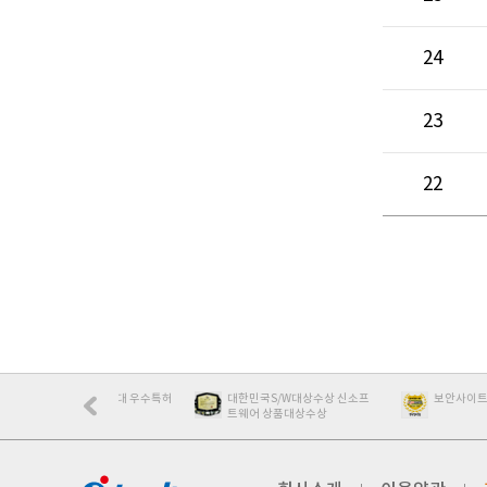
24
23
22
제품100대 우수특허
대한민국S/W대상수상 신소프
보안사이트인증 한국정보
트웨어 상품대상수상