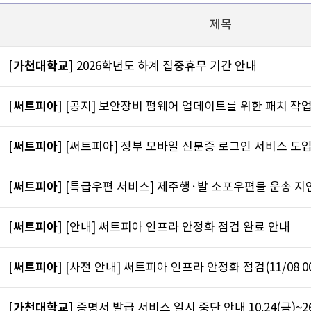
제목
[가천대학교]
2026학년도 하계 집중휴무 기간 안내
[써트피아]
[공지] 보안장비 펌웨어 업데이트를 위한 패치 작업
[써트피아]
[써트피아] 정부 모바일 신분증 로그인 서비스 도
[써트피아]
[특급우편 서비스] 제주행·발 소포우편물 운송 지
[써트피아]
[안내] 써트피아 인프라 안정화 점검 완료 안내
[써트피아]
[사전 안내] 써트피아 인프라 안정화 점검(11/08 00:0
[가천대학교]
증명서 발급 서비스 일시 중단 안내 10.24(금)~26