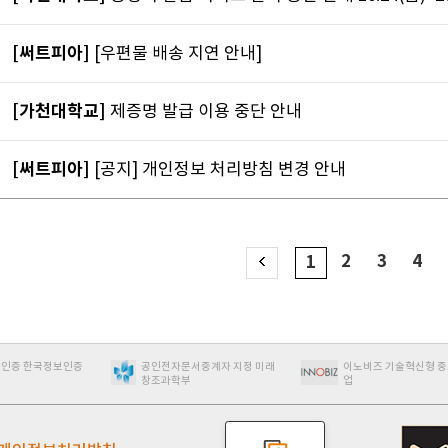
[써트피아]
[우편물 배송 지연 안내]
[가천대학교]
제증명 발급 이용 중단 안내
[써트피아]
[공지] 개인정보 처리방침 변경 안내
2
3
4
1
인증
공인전자문서중계자 지정 미래
이노비즈 기술혁신형 중소기
창조과학부
업